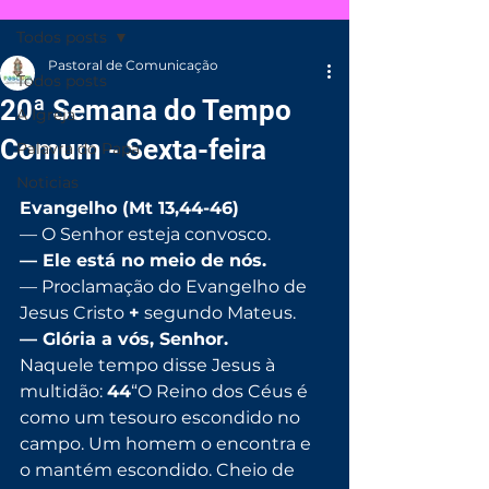
Todos posts
Pastoral de Comunicação
Todos posts
20ª Semana do Tempo
A Igreja
Comum - Sexta-feira
Palavra do Papa
Noticias
Evangelho (Mt 13,44-46)
— O Senhor esteja convosco.
— Ele está no meio de nós.
— Proclamação do Evangelho de 
Jesus Cristo 
+
 segundo Mateus.
— Glória a vós, Senhor.
Naquele tempo disse Jesus à 
multidão: 
44
“O Reino dos Céus é 
como um tesouro escondido no 
campo. Um homem o encontra e 
o mantém escondido. Cheio de 