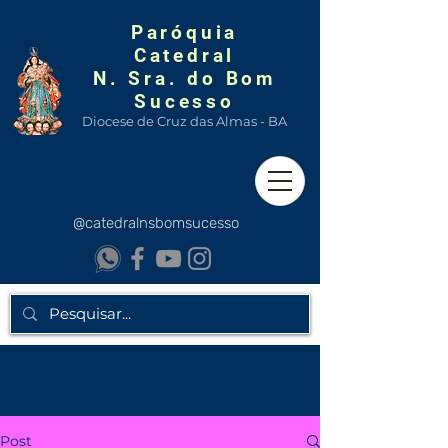
Paróquia
Catedral
N. Sra. do Bom
Sucesso
Diocese de Cruz das Almas - BA
@catedralnsbomsucesso
Post