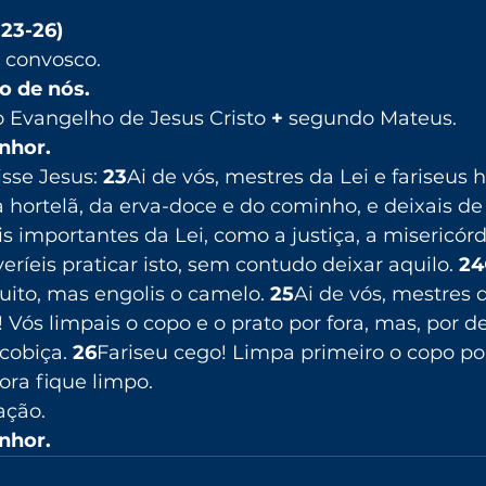
23-26)
 convosco.
o de nós.
Evangelho de Jesus Cristo 
+
 segundo Mateus.
enhor.
sse Jesus: 
23
Ai de vós, mestres da Lei e fariseus h
 hortelã, da erva-doce e do cominho, e deixais de 
importantes da Lei, como a justiça, a misericórdi
eríeis praticar isto, sem contudo deixar aquilo. 
24
quito, mas engolis o camelo. 
25
Ai de vós, mestres d
! Vós limpais o copo e o prato por fora, mas, por de
cobiça. 
26
Fariseu cego! Limpa primeiro o copo por
ra fique limpo.
ação.
enhor.