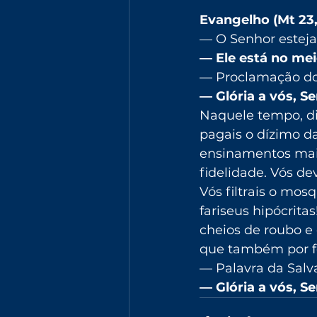
Evangelho (Mt 23,
— O Senhor esteja
— Ele está no mei
— Proclamação do 
— Glória a vós, S
Naquele tempo, di
pagais o dízimo da
ensinamentos mais 
fidelidade. Vós dev
Vós filtrais o mos
fariseus hipócritas
cheios de roubo e 
que também por fo
— Palavra da Salv
— Glória a vós, S