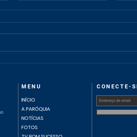
Noite Oracional reúne fiéis
Past
em preparação para o
cele
Celebra Cruz das Almas
conf
comu
MENU
CONECTE-S
INÍCIO
A PARÓQUIA
00
NOTÍCIAS
FOTOS
TV BOM SUCESSO