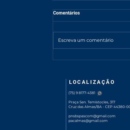
Comentários
Escreva um comentário
Santa Missa em Ação de
Graças marca os 129 anos de
Cruz das Almas na Catedral
Diocesana
LOCALIZAÇÃO
(75) 9 8177-4381
Praça Sen. Temístocles, 317
Cruz das Almas/BA - CEP 44380-0
pnsbspascom@gmail.com
pacalmas@gmail.com