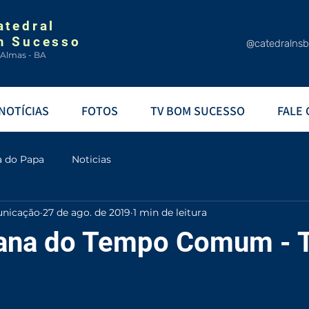
atedral
m Sucesso
@catedralns
 Almas - BA
NOTÍCIAS
FOTOS
TV BOM SUCESSO
FALE
a do Papa
Noticias
unicação
27 de ago. de 2019
1 min de leitura
ana do Tempo Comum - T