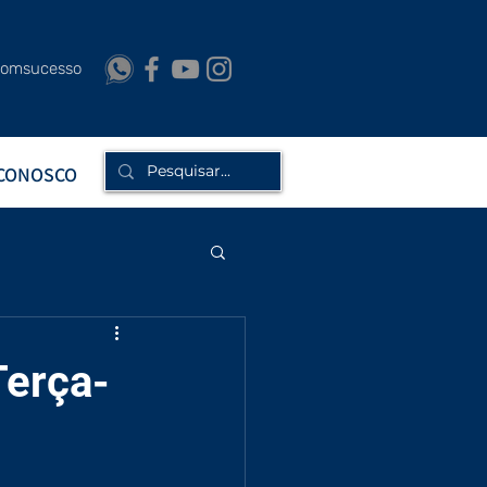
bomsucesso
 CONOSCO
erça-