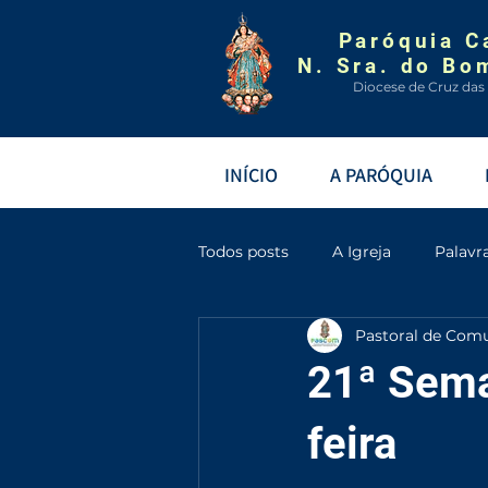
Paróquia C
N. Sra. do Bo
Diocese de Cruz das
INÍCIO
A PARÓQUIA
Todos posts
A Igreja
Palavr
Pastoral de Com
21ª Sem
feira