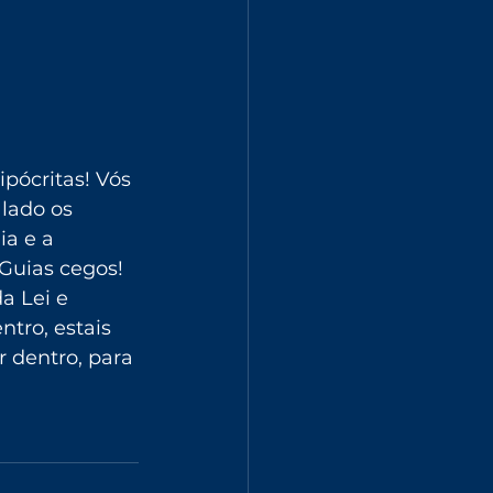
ipócritas! Vós 
lado os 
a e a 
Guias cegos! 
a Lei e 
ntro, estais 
 dentro, para 