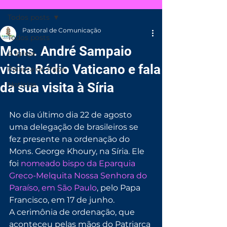
Todos posts
Pastoral de Comunicação
Todos posts
Mons. André Sampaio
A Igreja
visita Rádio Vaticano e fala
Palavra do Papa
da sua visita à Síria
Noticias
No dia último dia 22 de agosto 
uma delegação de brasileiros se 
fez presente na ordenação do 
Mons. George Khoury, na Síria. Ele 
foi 
nomeado bispo da Eparquia 
Greco-Melquita Nossa Senhora do 
Paraíso, em São Paulo
, pelo Papa 
Francisco, em 17 de junho.
A cerimônia de ordenação, que 
aconteceu pelas mãos do Patriarca 