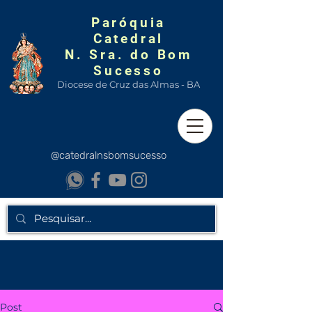
Paróquia
Catedral
N. Sra. do Bom
Sucesso
Diocese de Cruz das Almas - BA
@catedralnsbomsucesso
Post