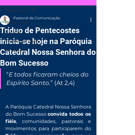
Todos posts
Pastoral de Comunicação
Todos posts
Tríduo de Pentecostes
A Igreja
inicia-se hoje na Paróquia
Palavra do Papa
Catedral Nossa Senhora do
Noticias
Bom Sucesso
“
E todos ficaram cheios do 
Espírito Santo.
” (At 2,4)
A Paróquia Catedral Nossa Senhora 
do Bom Sucesso 
convida todos os 
fiéis
, comunidades, pastorais e 
movimentos para participarem do