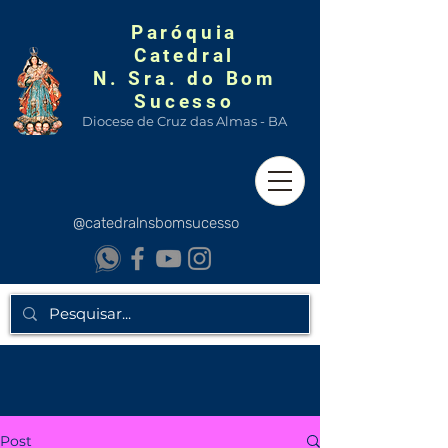
Paróquia
Catedral
N. Sra. do Bom
Sucesso
Diocese de Cruz das Almas - BA
@catedralnsbomsucesso
Post