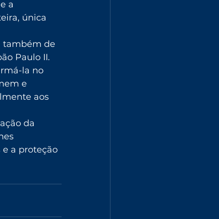
e a 
eira, única 
 e também de 
o Paulo II. 
rmá-la no 
omem e 
almente aos 
ração da 
hes 
 e a proteção 