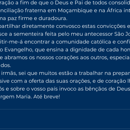
ração a fim de que o Deus e Pai de todos consolid
onciliação fraterna em Moçambique e na África int
a paz firme e duradoura.
e partilhar diretamente convosco estas convicções
sce a sementeira feita pelo meu antecessor São Joã
tir-me-á encontrar a comunidade católica e confi
o Evangelho, que ensina a dignidade de cada h
e abramos os nossos corações aos outros, especi
ados.
irmãs, sei que muitos estão a trabalhar na prepa
usive com a oferta das suas orações, e de coração l
s e sobre o vosso país invoco as bênçãos de Deus
irgem Maria. Até breve!