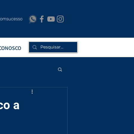
bomsucesso
 CONOSCO
co a