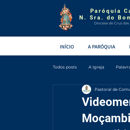
Paróquia C
N. Sra. do Bo
Diocese de Cruz das
INÍCIO
A PARÓQUIA
Todos posts
A Igreja
Palavr
Pastoral de Com
Videomen
Moçambi