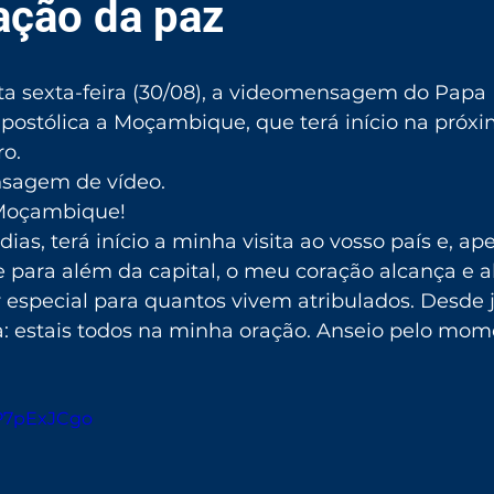
ação da paz
sta sexta-feira (30/08), a videomensagem do Papa 
postólica a Moçambique, que terá início na próxi
ro.
nsagem de vídeo.
Moçambique!
ias, terá início a minha visita ao vosso país e, ap
 para além da capital, o meu coração alcança e a
 especial para quantos vivem atribulados. Desde j
za: estais todos na minha oração. Anseio pelo mom
GP7pExJCgo