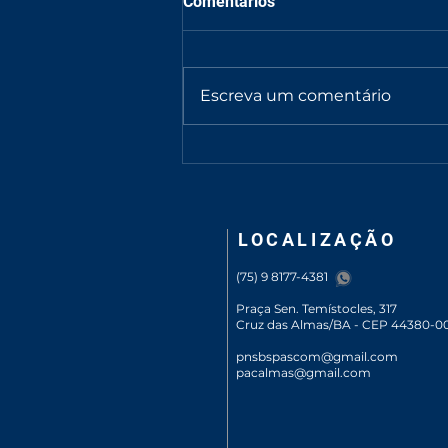
Comentários
Escreva um comentário
Papa Leão XIV convida os
fiéis a acolherem o
Evangelho com confiança:
"Deus continua semeando a
sua Palavra"
LOCALIZAÇÃO
(75) 9 8177-4381
Praça Sen. Temístocles, 317
Cruz das Almas/BA - CEP 44380-0
pnsbspascom@gmail.com
pacalmas@gmail.com