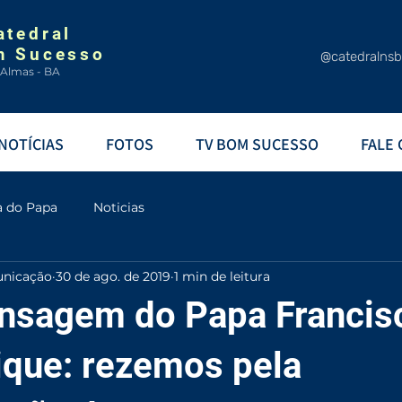
atedral
m Sucesso
@catedralns
 Almas - BA
NOTÍCIAS
FOTOS
TV BOM SUCESSO
FALE
a do Papa
Noticias
unicação
30 de ago. de 2019
1 min de leitura
sagem do Papa Francis
que: rezemos pela