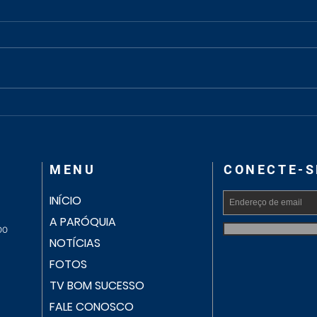
Carlo Acutis e Pier Giorgio
“A Ig
Frassati são proclamados
voca
Santos pelo Papa Leão XIV
medo
MENU
CONECTE-S
INÍCIO
A PARÓQUIA
00
NOTÍCIAS
FOTOS
TV BOM SUCESSO
FALE CONOSCO