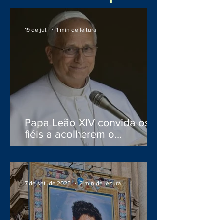
19 de jul.
1 min de leitura
Papa Leão XIV convida os
fiéis a acolherem o
Evangelho com confiança:
"Deus continua semeando a
sua Palavra"
7 de set. de 2025
3 min de leitura