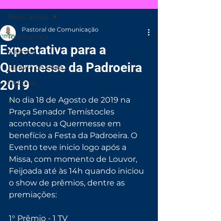
Todos posts
Pastoral de Comunicação
Todos posts
Expectativa para a
A Igreja
Quermesse da Padroeira
Palavra do Papa
2019
Noticias
No dia 18 de Agosto de 2019 na 
Praça Senador Temístocles 
aconteceu a Quermesse em 
benefício a Festa da Padroeira. O 
Evento teve inicio logo após a 
Missa, com momento de Louvor, 
Feijoada até às 14h quando iniciou 
o show de prêmios, dentre as 
premiações:
1° Prêmio - 1 TV