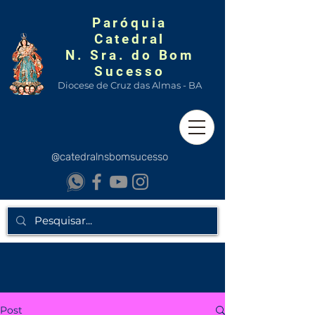
Paróquia
Catedral
N. Sra. do Bom
Sucesso
Diocese de Cruz das Almas - BA
@catedralnsbomsucesso
Post