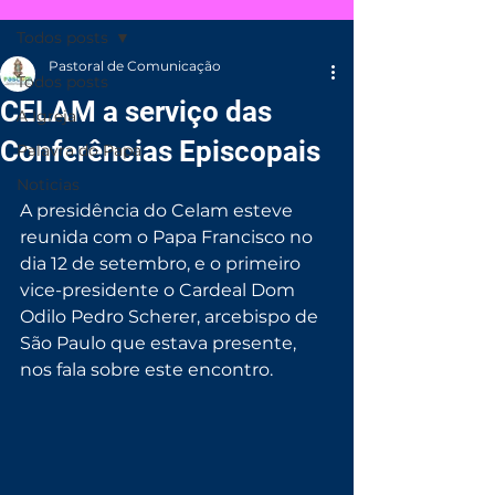
Todos posts
Pastoral de Comunicação
Todos posts
CELAM a serviço das
A Igreja
Conferências Episcopais
Palavra do Papa
Noticias
A presidência do Celam esteve 
reunida com o Papa Francisco no 
dia 12 de setembro, e o primeiro 
vice-presidente o Cardeal Dom 
Odilo Pedro Scherer, arcebispo de 
São Paulo que estava presente, 
nos fala sobre este encontro.