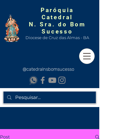
Paróquia
Catedral
N. Sra. do Bom
Sucesso
Diocese de Cruz das Almas - BA
@catedralnsbomsucesso
Post