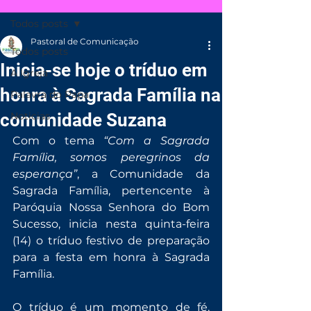
Todos posts
Pastoral de Comunicação
Todos posts
Inicia-se hoje o tríduo em
A Igreja
honra à Sagrada Família na
Palavra do Papa
comunidade Suzana
Noticias
Com o tema 
“Com a Sagrada 
Família, somos peregrinos da 
esperança”
, a Comunidade da 
Sagrada Família, pertencente à 
Paróquia Nossa Senhora do Bom 
Sucesso, inicia nesta quinta-feira 
(14) o tríduo festivo de preparação 
para a festa em honra à Sagrada 
Família.
O tríduo é um momento de fé, 