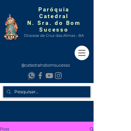
Paróquia
Catedral
N. Sra. do Bom
Sucesso
Diocese de Cruz das Almas - BA
@catedralnsbomsucesso
Post